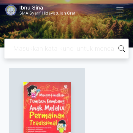
Ibnu Sina
SMA Syarif Hidayatullah Grati