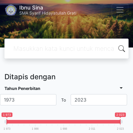
Ibnu Sina
SMA Syarif Hidayatullah Grati
Ditapis dengan
Tahun Penerbitan
To
1 973
2 023
1 973
1 986
1 998
2 011
2 023